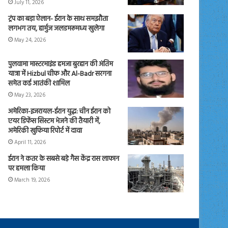
July 11, 2026
ट्रंप का बड़ा ऐलान- ईरान के साथ समझौता
लगभग तय, हार्मुज जलडमरूमध्य खुलेगा
May 24, 2026
पुलवामा मास्टरमाइंड हमजा बुरहान की अंतिम
यात्रा में Hizbul चीफ और Al-Badr सरगना
समेत कई आतंकी शामिल
May 23, 2026
अमेरिका-इजरायल-ईरान युद्ध: चीन ईरान को
एयर डिफेंस सिस्टम भेजने की तैयारी में,
अमेरिकी खुफिया रिपोर्ट में दावा
April 11, 2026
ईरान ने कतर के सबसे बड़े गैस केंद्र रास लाफान
पर हमला किया
March 19, 2026