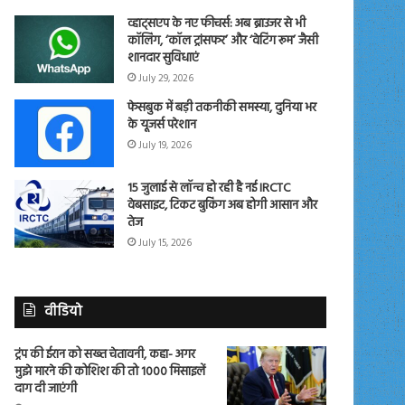
व्हाट्सएप के नए फीचर्स: अब ब्राउजर से भी
कॉलिंग, ‘कॉल ट्रांसफर’ और ‘वेटिंग रूम’ जैसी
शानदार सुविधाएं
July 29, 2026
फेसबुक में बड़ी तकनीकी समस्या, दुनिया भर
के यूजर्स परेशान
July 19, 2026
15 जुलाई से लॉन्च हो रही है नई IRCTC
वेबसाइट, टिकट बुकिंग अब होगी आसान और
तेज
July 15, 2026
वीडियो
ट्रंप की ईरान को सख्त चेतावनी, कहा- अगर
मुझे मारने की कोशिश की तो 1000 मिसाइलें
दाग दी जाएंगी