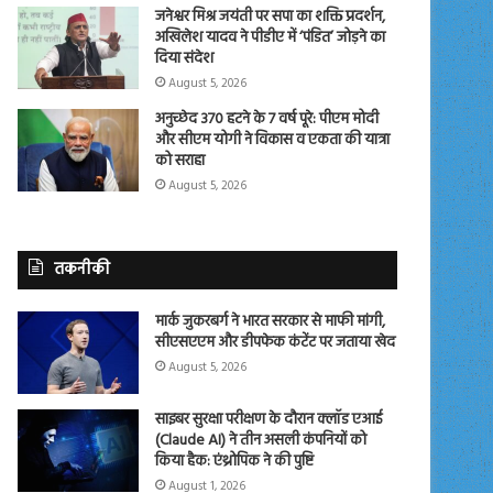
जनेश्वर मिश्र जयंती पर सपा का शक्ति प्रदर्शन,
अखिलेश यादव ने पीडीए में ‘पंडित’ जोड़ने का
दिया संदेश
August 5, 2026
अनुच्छेद 370 हटने के 7 वर्ष पूरे: पीएम मोदी
और सीएम योगी ने विकास व एकता की यात्रा
को सराहा
August 5, 2026
तकनीकी
मार्क जुकरबर्ग ने भारत सरकार से माफी मांगी,
सीएसएएम और डीपफेक कंटेंट पर जताया खेद
August 5, 2026
साइबर सुरक्षा परीक्षण के दौरान क्लॉड एआई
(Claude AI) ने तीन असली कंपनियों को
किया हैक: एंथ्रोपिक ने की पुष्टि
August 1, 2026