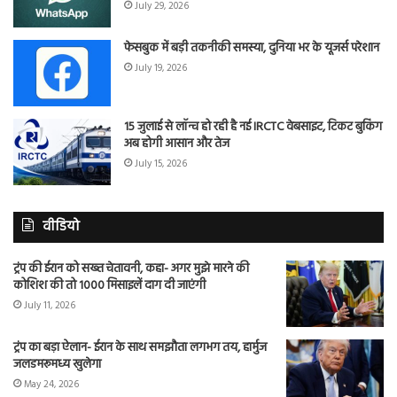
July 29, 2026
फेसबुक में बड़ी तकनीकी समस्या, दुनिया भर के यूजर्स परेशान
July 19, 2026
15 जुलाई से लॉन्च हो रही है नई IRCTC वेबसाइट, टिकट बुकिंग
अब होगी आसान और तेज
July 15, 2026
वीडियो
ट्रंप की ईरान को सख्त चेतावनी, कहा- अगर मुझे मारने की
कोशिश की तो 1000 मिसाइलें दाग दी जाएंगी
July 11, 2026
ट्रंप का बड़ा ऐलान- ईरान के साथ समझौता लगभग तय, हार्मुज
जलडमरूमध्य खुलेगा
May 24, 2026