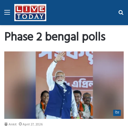
Menu
Se
fo
Phase 2 bengal polls
देश
Ankit
April 27, 2026