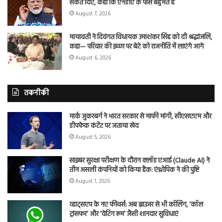
संकेत दिए, कहा कि एनडीए के पास बहुमत है
August 7, 2026
मायावती ने दिवंगत विधायक उमाशंकर सिंह को दी श्रद्धांजलि,
कहा— परिवार की इच्छा पर बेटे को राजनीति में लाएंगे आगे
August 6, 2026
तकनीकी
मार्क जुकरबर्ग ने भारत सरकार से माफी मांगी, सीएसएएम और
डीपफेक कंटेंट पर जताया खेद
August 5, 2026
साइबर सुरक्षा परीक्षण के दौरान क्लॉड एआई (Claude AI) ने
तीन असली कंपनियों को किया हैक: एंथ्रोपिक ने की पुष्टि
August 1, 2026
व्हाट्सएप के नए फीचर्स: अब ब्राउजर से भी कॉलिंग, ‘कॉल
ट्रांसफर’ और ‘वेटिंग रूम’ जैसी शानदार सुविधाएं