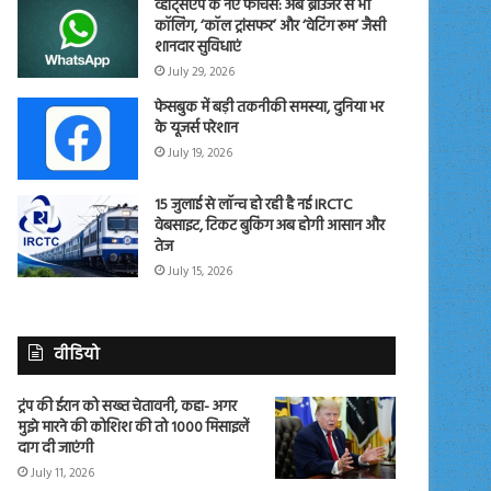
व्हाट्सएप के नए फीचर्स: अब ब्राउजर से भी
कॉलिंग, ‘कॉल ट्रांसफर’ और ‘वेटिंग रूम’ जैसी
शानदार सुविधाएं
July 29, 2026
फेसबुक में बड़ी तकनीकी समस्या, दुनिया भर
के यूजर्स परेशान
July 19, 2026
15 जुलाई से लॉन्च हो रही है नई IRCTC
वेबसाइट, टिकट बुकिंग अब होगी आसान और
तेज
July 15, 2026
वीडियो
ट्रंप की ईरान को सख्त चेतावनी, कहा- अगर
मुझे मारने की कोशिश की तो 1000 मिसाइलें
दाग दी जाएंगी
July 11, 2026