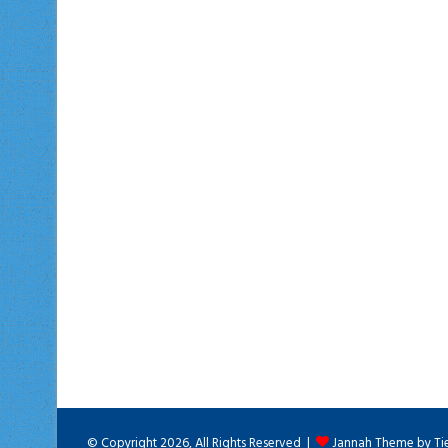
© Copyright 2026, All Rights Reserved |
Jannah Theme by Ti