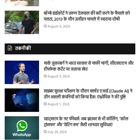
बॉम्बे हाईकोर्ट ने तरुण तेजपाल की बरी करने के फैसले को
पलटा, 2013 के यौन उत्पीड़न मामले में ठहराया दोषी
August 6, 2026
तकनीकी
मार्क जुकरबर्ग ने भारत सरकार से माफी मांगी, सीएसएएम और
डीपफेक कंटेंट पर जताया खेद
August 5, 2026
साइबर सुरक्षा परीक्षण के दौरान क्लॉड एआई (Claude AI) ने
तीन असली कंपनियों को किया हैक: एंथ्रोपिक ने की पुष्टि
August 1, 2026
व्हाट्सएप के नए फीचर्स: अब ब्राउजर से भी कॉलिंग, ‘कॉल
ट्रांसफर’ और ‘वेटिंग रूम’ जैसी शानदार सुविधाएं
July 29, 2026