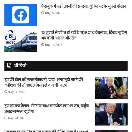
फेसबुक में बड़ी तकनीकी समस्या, दुनिया भर के यूजर्स परेशान
July 19, 2026
15 जुलाई से लॉन्च हो रही है नई IRCTC वेबसाइट, टिकट बुकिंग
अब होगी आसान और तेज
July 15, 2026
वीडियो
ट्रंप की ईरान को सख्त चेतावनी, कहा- अगर मुझे मारने की
कोशिश की तो 1000 मिसाइलें दाग दी जाएंगी
July 11, 2026
ट्रंप का बड़ा ऐलान- ईरान के साथ समझौता लगभग तय, हार्मुज
जलडमरूमध्य खुलेगा
May 24, 2026