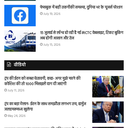
फेसबुक में बड़ी तकनीकी समस्या, दुनिया भर के यूजर्स परेशान
July 19, 2026
15 जुलाई से लॉन्च हो रही है नई IRCTC वेबसाइट, टिकट बुकिंग
अब होगी आसान और तेज
July 15, 2026
वीडियो
ट्रंप की ईरान को सख्त चेतावनी, कहा- अगर मुझे मारने की
कोशिश की तो 1000 मिसाइलें दाग दी जाएंगी
July 11, 2026
ट्रंप का बड़ा ऐलान- ईरान के साथ समझौता लगभग तय, हार्मुज
जलडमरूमध्य खुलेगा
May 24, 2026