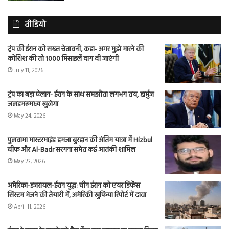
वीडियो
ट्रंप की ईरान को सख्त चेतावनी, कहा- अगर मुझे मारने की
कोशिश की तो 1000 मिसाइलें दाग दी जाएंगी
July 11, 2026
ट्रंप का बड़ा ऐलान- ईरान के साथ समझौता लगभग तय, हार्मुज
जलडमरूमध्य खुलेगा
May 24, 2026
पुलवामा मास्टरमाइंड हमजा बुरहान की अंतिम यात्रा में Hizbul
चीफ और Al-Badr सरगना समेत कई आतंकी शामिल
May 23, 2026
अमेरिका-इजरायल-ईरान युद्ध: चीन ईरान को एयर डिफेंस
सिस्टम भेजने की तैयारी में, अमेरिकी खुफिया रिपोर्ट में दावा
April 11, 2026