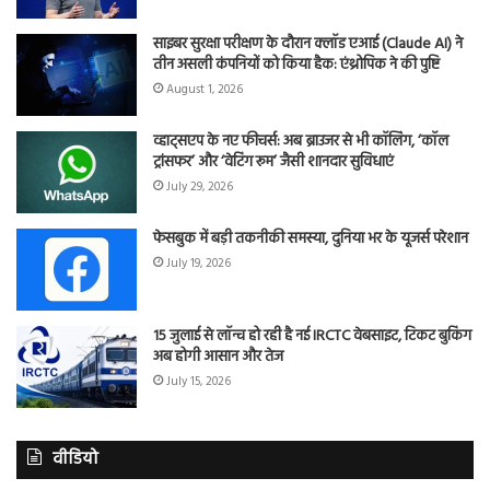
साइबर सुरक्षा परीक्षण के दौरान क्लॉड एआई (Claude AI) ने
तीन असली कंपनियों को किया हैक: एंथ्रोपिक ने की पुष्टि
August 1, 2026
व्हाट्सएप के नए फीचर्स: अब ब्राउजर से भी कॉलिंग, ‘कॉल
ट्रांसफर’ और ‘वेटिंग रूम’ जैसी शानदार सुविधाएं
July 29, 2026
फेसबुक में बड़ी तकनीकी समस्या, दुनिया भर के यूजर्स परेशान
July 19, 2026
15 जुलाई से लॉन्च हो रही है नई IRCTC वेबसाइट, टिकट बुकिंग
अब होगी आसान और तेज
July 15, 2026
वीडियो