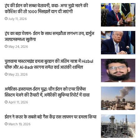
ट्रंप की ईरान को सख्त चेतावनी, कहा- अगर मुझे मारने की
कोशिश की तो 1000 मिसाइलें दाग दी जाएंगी
July 11, 2026
ट्रंप का बड़ा ऐलान- ईरान के साथ समझौता लगभग तय, हार्मुज
जलडमरूमध्य खुलेगा
May 24, 2026
पुलवामा मास्टरमाइंड हमजा बुरहान की अंतिम यात्रा में Hizbul
चीफ और Al-Badr सरगना समेत कई आतंकी शामिल
May 23, 2026
अमेरिका-इजरायल-ईरान युद्ध: चीन ईरान को एयर डिफेंस
सिस्टम भेजने की तैयारी में, अमेरिकी खुफिया रिपोर्ट में दावा
April 11, 2026
ईरान ने कतर के सबसे बड़े गैस केंद्र रास लाफान पर हमला किया
March 19, 2026