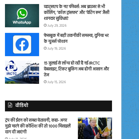
व्हाट्सएप के नए फीचर्स: अब ब्राउजर से भी
कॉलिंग, ‘कॉल ट्रांसफर’ और ‘वेटिंग रूम’ जैसी
शानदार सुविधाएं
July 29, 2026
फेसबुक में बड़ी तकनीकी समस्या, दुनिया भर
के यूजर्स परेशान
July 19, 2026
15 जुलाई से लॉन्च हो रही है नई IRCTC
वेबसाइट, टिकट बुकिंग अब होगी आसान और
तेज
July 15, 2026
वीडियो
ट्रंप की ईरान को सख्त चेतावनी, कहा- अगर
मुझे मारने की कोशिश की तो 1000 मिसाइलें
दाग दी जाएंगी