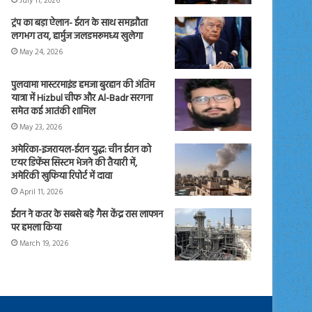
July 11, 2026
ट्रंप का बड़ा ऐलान- ईरान के साथ समझौता
लगभग तय, हार्मुज जलडमरूमध्य खुलेगा
May 24, 2026
पुलवामा मास्टरमाइंड हमजा बुरहान की अंतिम
यात्रा में Hizbul चीफ और Al-Badr सरगना
समेत कई आतंकी शामिल
May 23, 2026
अमेरिका-इजरायल-ईरान युद्ध: चीन ईरान को
एयर डिफेंस सिस्टम भेजने की तैयारी में,
अमेरिकी खुफिया रिपोर्ट में दावा
April 11, 2026
ईरान ने कतर के सबसे बड़े गैस केंद्र रास लाफान
पर हमला किया
March 19, 2026