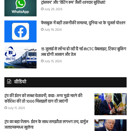
ट्रांसफर’ और ‘वेटिंग रूम’ जैसी शानदार सुविधाएं
July 29, 2026
फेसबुक में बड़ी तकनीकी समस्या, दुनिया भर के यूजर्स परेशान
July 19, 2026
15 जुलाई से लॉन्च हो रही है नई IRCTC वेबसाइट, टिकट बुकिंग
अब होगी आसान और तेज
July 15, 2026
वीडियो
ट्रंप की ईरान को सख्त चेतावनी, कहा- अगर मुझे मारने की
कोशिश की तो 1000 मिसाइलें दाग दी जाएंगी
July 11, 2026
ट्रंप का बड़ा ऐलान- ईरान के साथ समझौता लगभग तय, हार्मुज
जलडमरूमध्य खुलेगा