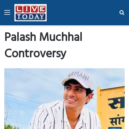
Menu
Se
fo
Palash Muchhal
Controversy