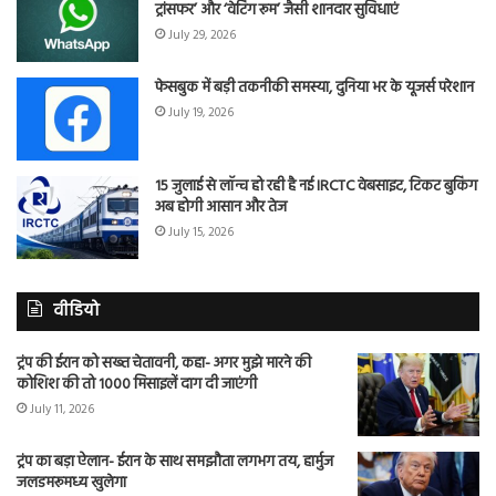
ट्रांसफर’ और ‘वेटिंग रूम’ जैसी शानदार सुविधाएं
July 29, 2026
फेसबुक में बड़ी तकनीकी समस्या, दुनिया भर के यूजर्स परेशान
July 19, 2026
15 जुलाई से लॉन्च हो रही है नई IRCTC वेबसाइट, टिकट बुकिंग
अब होगी आसान और तेज
July 15, 2026
वीडियो
ट्रंप की ईरान को सख्त चेतावनी, कहा- अगर मुझे मारने की
कोशिश की तो 1000 मिसाइलें दाग दी जाएंगी
July 11, 2026
ट्रंप का बड़ा ऐलान- ईरान के साथ समझौता लगभग तय, हार्मुज
जलडमरूमध्य खुलेगा