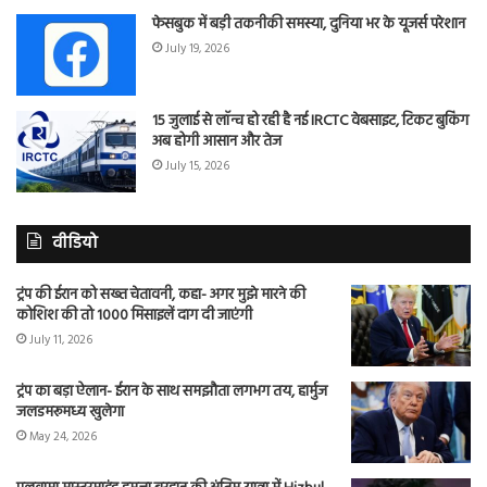
फेसबुक में बड़ी तकनीकी समस्या, दुनिया भर के यूजर्स परेशान
July 19, 2026
15 जुलाई से लॉन्च हो रही है नई IRCTC वेबसाइट, टिकट बुकिंग
अब होगी आसान और तेज
July 15, 2026
वीडियो
ट्रंप की ईरान को सख्त चेतावनी, कहा- अगर मुझे मारने की
कोशिश की तो 1000 मिसाइलें दाग दी जाएंगी
July 11, 2026
ट्रंप का बड़ा ऐलान- ईरान के साथ समझौता लगभग तय, हार्मुज
जलडमरूमध्य खुलेगा
May 24, 2026