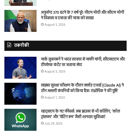
अनुच्छेद 370 हटने के 7 वर्ष पूरे: पीएम मोदी और सीएम योगी
ने विकास व एकता की यात्रा को सराहा
August 5, 2026
तकनीकी
मार्क जुकरबर्ग ने भारत सरकार से माफी मांगी, सीएसएएम और
डीपफेक कंटेंट पर जताया खेद
August 5, 2026
साइबर सुरक्षा परीक्षण के दौरान क्लॉड एआई (Claude AI) ने
तीन असली कंपनियों को किया हैक: एंथ्रोपिक ने की पुष्टि
August 1, 2026
व्हाट्सएप के नए फीचर्स: अब ब्राउजर से भी कॉलिंग, ‘कॉल
ट्रांसफर’ और ‘वेटिंग रूम’ जैसी शानदार सुविधाएं
July 29, 2026