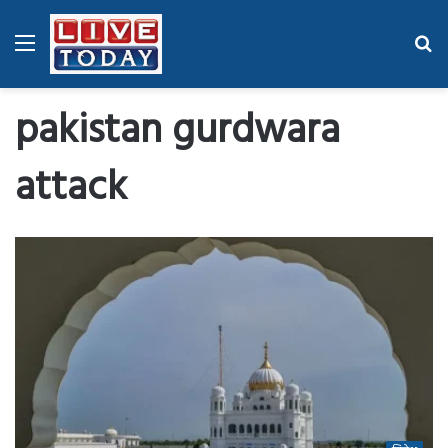
Menu
Se
fo
pakistan gurdwara
attack