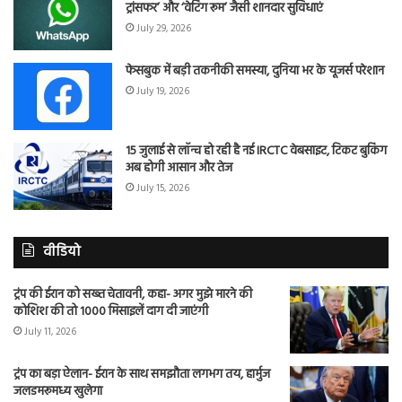
ट्रांसफर’ और ‘वेटिंग रूम’ जैसी शानदार सुविधाएं
July 29, 2026
फेसबुक में बड़ी तकनीकी समस्या, दुनिया भर के यूजर्स परेशान
July 19, 2026
15 जुलाई से लॉन्च हो रही है नई IRCTC वेबसाइट, टिकट बुकिंग
अब होगी आसान और तेज
July 15, 2026
वीडियो
ट्रंप की ईरान को सख्त चेतावनी, कहा- अगर मुझे मारने की
कोशिश की तो 1000 मिसाइलें दाग दी जाएंगी
July 11, 2026
ट्रंप का बड़ा ऐलान- ईरान के साथ समझौता लगभग तय, हार्मुज
जलडमरूमध्य खुलेगा