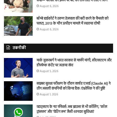
कहा— परिवार की इच्छा पर बेटे को राजनीति में लाएंगे आगे
August 6, 2026
बॉम्बे हाईकोर्ट ने तरुण तेजपाल की बरी करने के फैसले को
पलटा, 2013 के यौन उत्पीड़न मामले में ठहराया दोषी
August 6, 2026
तकनीकी
मार्क जुकरबर्ग ने भारत सरकार से माफी मांगी, सीएसएएम और
डीपफेक कंटेंट पर जताया खेद
August 5, 2026
साइबर सुरक्षा परीक्षण के दौरान क्लॉड एआई (Claude AI) ने
तीन असली कंपनियों को किया हैक: एंथ्रोपिक ने की पुष्टि
August 1, 2026
व्हाट्सएप के नए फीचर्स: अब ब्राउजर से भी कॉलिंग, ‘कॉल
ट्रांसफर’ और ‘वेटिंग रूम’ जैसी शानदार सुविधाएं