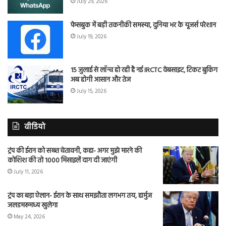
July 29, 2026
फेसबुक में बड़ी तकनीकी समस्या, दुनिया भर के यूजर्स परेशान
July 19, 2026
15 जुलाई से लॉन्च हो रही है नई IRCTC वेबसाइट, टिकट बुकिंग
अब होगी आसान और तेज
July 15, 2026
वीडियो
ट्रंप की ईरान को सख्त चेतावनी, कहा- अगर मुझे मारने की
कोशिश की तो 1000 मिसाइलें दाग दी जाएंगी
July 11, 2026
ट्रंप का बड़ा ऐलान- ईरान के साथ समझौता लगभग तय, हार्मुज
जलडमरूमध्य खुलेगा
May 24, 2026