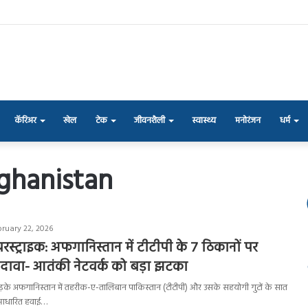
कॅरिअर
खेल
टेक
जीवनशैली
स्वास्थ्य
मनोरंजन
धर्म
fghanistan
bruary 22, 2026
स्ट्राइक: अफगानिस्तान में टीटीपी के 7 ठिकानों पर
दावा- आतंकी नेटवर्क को बड़ा झटका
तड़के अफगानिस्तान में तहरीक-ए-तालिबान पाकिस्तान (टीटीपी) और उसके सहयोगी गुटों के सात
स आधारित हवाई…