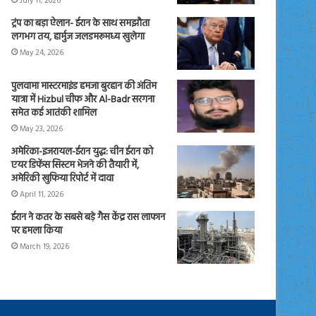
July 11, 2026
ट्रंप का बड़ा ऐलान- ईरान के साथ समझौता
लगभग तय, हार्मुज जलडमरूमध्य खुलेगा
May 24, 2026
पुलवामा मास्टरमाइंड हमजा बुरहान की अंतिम
यात्रा में Hizbul चीफ और Al-Badr सरगना
समेत कई आतंकी शामिल
May 23, 2026
अमेरिका-इजरायल-ईरान युद्ध: चीन ईरान को
एयर डिफेंस सिस्टम भेजने की तैयारी में,
अमेरिकी खुफिया रिपोर्ट में दावा
April 11, 2026
ईरान ने कतर के सबसे बड़े गैस केंद्र रास लाफान
पर हमला किया
March 19, 2026