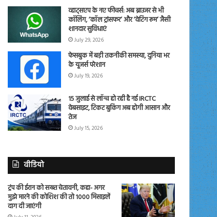
व्हाट्सएप के नए फीचर्स: अब ब्राउजर से भी
कॉलिंग, ‘कॉल ट्रांसफर’ और ‘वेटिंग रूम’ जैसी
शानदार सुविधाएं
July 29, 2026
फेसबुक में बड़ी तकनीकी समस्या, दुनिया भर
के यूजर्स परेशान
July 19, 2026
15 जुलाई से लॉन्च हो रही है नई IRCTC
वेबसाइट, टिकट बुकिंग अब होगी आसान और
तेज
July 15, 2026
वीडियो
ट्रंप की ईरान को सख्त चेतावनी, कहा- अगर
मुझे मारने की कोशिश की तो 1000 मिसाइलें
दाग दी जाएंगी