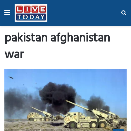
Menu
Se
fo
pakistan afghanistan
war