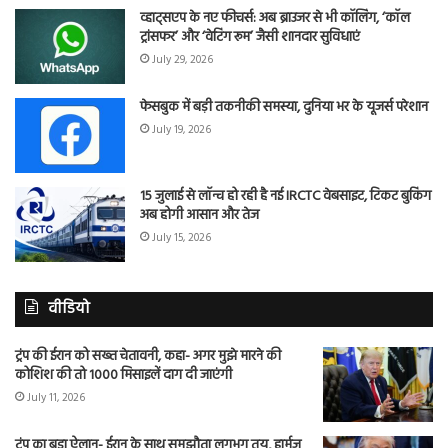
व्हाट्सएप के नए फीचर्स: अब ब्राउजर से भी कॉलिंग, ‘कॉल
ट्रांसफर’ और ‘वेटिंग रूम’ जैसी शानदार सुविधाएं
July 29, 2026
फेसबुक में बड़ी तकनीकी समस्या, दुनिया भर के यूजर्स परेशान
July 19, 2026
15 जुलाई से लॉन्च हो रही है नई IRCTC वेबसाइट, टिकट बुकिंग
अब होगी आसान और तेज
July 15, 2026
वीडियो
ट्रंप की ईरान को सख्त चेतावनी, कहा- अगर मुझे मारने की
कोशिश की तो 1000 मिसाइलें दाग दी जाएंगी
July 11, 2026
ट्रंप का बड़ा ऐलान- ईरान के साथ समझौता लगभग तय, हार्मुज