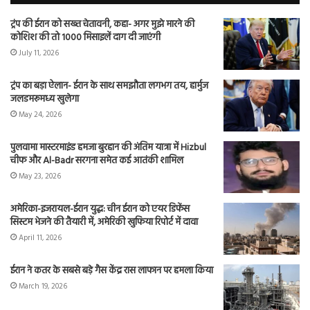
ट्रंप की ईरान को सख्त चेतावनी, कहा- अगर मुझे मारने की
कोशिश की तो 1000 मिसाइलें दाग दी जाएंगी
July 11, 2026
ट्रंप का बड़ा ऐलान- ईरान के साथ समझौता लगभग तय, हार्मुज
जलडमरूमध्य खुलेगा
May 24, 2026
पुलवामा मास्टरमाइंड हमजा बुरहान की अंतिम यात्रा में Hizbul
चीफ और Al-Badr सरगना समेत कई आतंकी शामिल
May 23, 2026
अमेरिका-इजरायल-ईरान युद्ध: चीन ईरान को एयर डिफेंस
सिस्टम भेजने की तैयारी में, अमेरिकी खुफिया रिपोर्ट में दावा
April 11, 2026
ईरान ने कतर के सबसे बड़े गैस केंद्र रास लाफान पर हमला किया
March 19, 2026