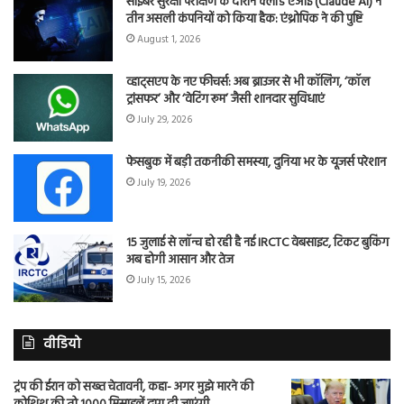
साइबर सुरक्षा परीक्षण के दौरान क्लॉड एआई (Claude AI) ने
तीन असली कंपनियों को किया हैक: एंथ्रोपिक ने की पुष्टि
August 1, 2026
व्हाट्सएप के नए फीचर्स: अब ब्राउजर से भी कॉलिंग, ‘कॉल
ट्रांसफर’ और ‘वेटिंग रूम’ जैसी शानदार सुविधाएं
July 29, 2026
फेसबुक में बड़ी तकनीकी समस्या, दुनिया भर के यूजर्स परेशान
July 19, 2026
15 जुलाई से लॉन्च हो रही है नई IRCTC वेबसाइट, टिकट बुकिंग
अब होगी आसान और तेज
July 15, 2026
वीडियो
ट्रंप की ईरान को सख्त चेतावनी, कहा- अगर मुझे मारने की