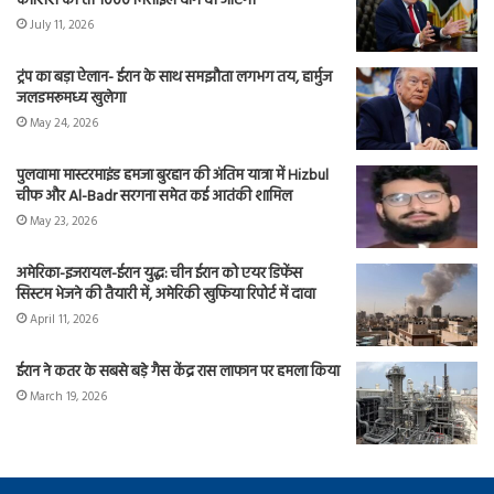
कोशिश की तो 1000 मिसाइलें दाग दी जाएंगी
July 11, 2026
ट्रंप का बड़ा ऐलान- ईरान के साथ समझौता लगभग तय, हार्मुज
जलडमरूमध्य खुलेगा
May 24, 2026
पुलवामा मास्टरमाइंड हमजा बुरहान की अंतिम यात्रा में Hizbul
चीफ और Al-Badr सरगना समेत कई आतंकी शामिल
May 23, 2026
अमेरिका-इजरायल-ईरान युद्ध: चीन ईरान को एयर डिफेंस
सिस्टम भेजने की तैयारी में, अमेरिकी खुफिया रिपोर्ट में दावा
April 11, 2026
ईरान ने कतर के सबसे बड़े गैस केंद्र रास लाफान पर हमला किया
March 19, 2026