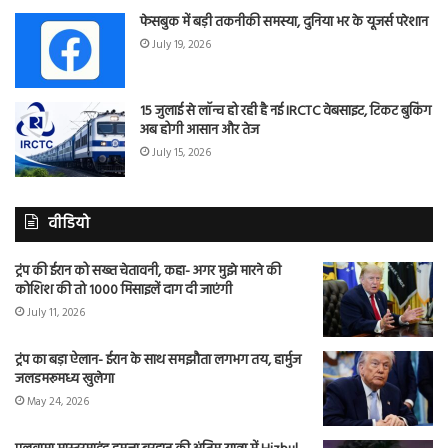
फेसबुक में बड़ी तकनीकी समस्या, दुनिया भर के यूजर्स परेशान
July 19, 2026
15 जुलाई से लॉन्च हो रही है नई IRCTC वेबसाइट, टिकट बुकिंग
अब होगी आसान और तेज
July 15, 2026
वीडियो
ट्रंप की ईरान को सख्त चेतावनी, कहा- अगर मुझे मारने की
कोशिश की तो 1000 मिसाइलें दाग दी जाएंगी
July 11, 2026
ट्रंप का बड़ा ऐलान- ईरान के साथ समझौता लगभग तय, हार्मुज
जलडमरूमध्य खुलेगा
May 24, 2026