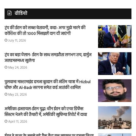
वीडियो
ट्रंप की ईरान को सख्त चेतावनी, कहा- अगर मुझे मारने की
कोशिश की तो 1000 मिसाइलें दाग दी जाएंगी
July 11, 2026
ट्रंप का बड़ा ऐलान- ईरान के साथ समझौता लगभग तय, हार्मुज
जलडमरूमध्य खुलेगा
May 24, 2026
पुलवामा मास्टरमाइंड हमजा बुरहान की अंतिम यात्रा में Hizbul
चीफ और Al-Badr सरगना समेत कई आतंकी शामिल
May 23, 2026
अमेरिका-इजरायल-ईरान युद्ध: चीन ईरान को एयर डिफेंस
सिस्टम भेजने की तैयारी में, अमेरिकी खुफिया रिपोर्ट में दावा
April 11, 2026