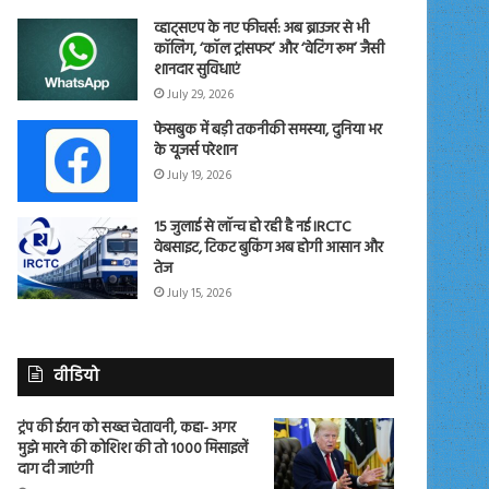
व्हाट्सएप के नए फीचर्स: अब ब्राउजर से भी
कॉलिंग, ‘कॉल ट्रांसफर’ और ‘वेटिंग रूम’ जैसी
शानदार सुविधाएं
July 29, 2026
फेसबुक में बड़ी तकनीकी समस्या, दुनिया भर
के यूजर्स परेशान
July 19, 2026
15 जुलाई से लॉन्च हो रही है नई IRCTC
वेबसाइट, टिकट बुकिंग अब होगी आसान और
तेज
July 15, 2026
वीडियो
ट्रंप की ईरान को सख्त चेतावनी, कहा- अगर
मुझे मारने की कोशिश की तो 1000 मिसाइलें
दाग दी जाएंगी