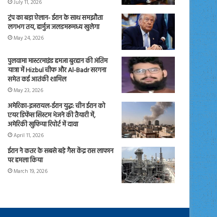
July 11, 2026
ट्रंप का बड़ा ऐलान- ईरान के साथ समझौता
लगभग तय, हार्मुज जलडमरूमध्य खुलेगा
May 24, 2026
पुलवामा मास्टरमाइंड हमजा बुरहान की अंतिम
यात्रा में Hizbul चीफ और Al-Badr सरगना
समेत कई आतंकी शामिल
May 23, 2026
अमेरिका-इजरायल-ईरान युद्ध: चीन ईरान को
एयर डिफेंस सिस्टम भेजने की तैयारी में,
अमेरिकी खुफिया रिपोर्ट में दावा
April 11, 2026
ईरान ने कतर के सबसे बड़े गैस केंद्र रास लाफान
पर हमला किया
March 19, 2026