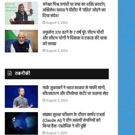
जनेश्वर मिश्र जयंती पर सपा का शक्ति प्रदर्शन,
अखिलेश यादव ने पीडीए में ‘पंडित’ जोड़ने का
दिया संदेश
August 5, 2026
अनुच्छेद 370 हटने के 7 वर्ष पूरे: पीएम मोदी
और सीएम योगी ने विकास व एकता की यात्रा
को सराहा
August 5, 2026
तकनीकी
मार्क जुकरबर्ग ने भारत सरकार से माफी मांगी,
सीएसएएम और डीपफेक कंटेंट पर जताया खेद
August 5, 2026
साइबर सुरक्षा परीक्षण के दौरान क्लॉड एआई
(Claude AI) ने तीन असली कंपनियों को
किया हैक: एंथ्रोपिक ने की पुष्टि
August 1, 2026