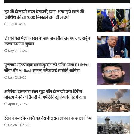
ट्रंप की ईरान को सख्त चेतावनी, कहा- अगर मुझे मारने की
कोशिश की तो 1000 मिसाइलें दाग दी जाएंगी
July 11, 2026
ट्रंप का बड़ा ऐलान- ईरान के साथ समझौता लगभग तय, हार्मुज
जलडमरूमध्य खुलेगा
May 24, 2026
पुलवामा मास्टरमाइंड हमजा बुरहान की अंतिम यात्रा में Hizbul
चीफ और Al-Badr सरगना समेत कई आतंकी शामिल
May 23, 2026
अमेरिका-इजरायल-ईरान युद्ध: चीन ईरान को एयर डिफेंस
सिस्टम भेजने की तैयारी में, अमेरिकी खुफिया रिपोर्ट में दावा
April 11, 2026
ईरान ने कतर के सबसे बड़े गैस केंद्र रास लाफान पर हमला किया
March 19, 2026