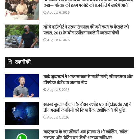
कहा— परिवार की इच्छा पर बेटे को राजनीति में लाएंगे आगे
August 6, 2026
बॉम्बे हाईकोर्ट ने तरुण तेजपाल की बरी करने के फैसले को
पलटा, 2013 के यौन उत्पीड़न मामले में ठहराया दोषी
August 6, 2026
तकनीकी
मार्क जुकरबर्ग ने भारत सरकार से माफी मांगी, सीएसएएम और
डीपफेक कंटेंट पर जताया खेद
August 5, 2026
साइबर सुरक्षा परीक्षण के दौरान क्लॉड एआई (Claude AI) ने
तीन असली कंपनियों को किया हैक: एंथ्रोपिक ने की पुष्टि
August 1, 2026
व्हाट्सएप के नए फीचर्स: अब ब्राउजर से भी कॉलिंग, ‘कॉल
ट्रांसफर’ और ‘वेटिंग रूम’ जैसी शानदार सुविधाएं