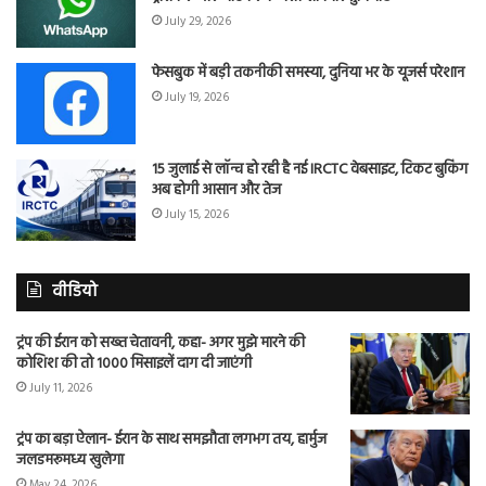
July 29, 2026
फेसबुक में बड़ी तकनीकी समस्या, दुनिया भर के यूजर्स परेशान
July 19, 2026
15 जुलाई से लॉन्च हो रही है नई IRCTC वेबसाइट, टिकट बुकिंग
अब होगी आसान और तेज
July 15, 2026
वीडियो
ट्रंप की ईरान को सख्त चेतावनी, कहा- अगर मुझे मारने की
कोशिश की तो 1000 मिसाइलें दाग दी जाएंगी
July 11, 2026
ट्रंप का बड़ा ऐलान- ईरान के साथ समझौता लगभग तय, हार्मुज
जलडमरूमध्य खुलेगा
May 24, 2026