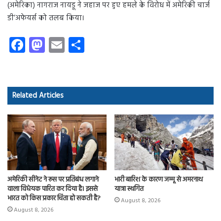
(अमेरिका) नागराज नायडू ने जहाज पर हुए हमले के विरोध में अमेरिकी चार्ज
डी’अफेयर्स को तलब किया।
Fa
M
E
S
ce
as
m
ha
b
to
ail
re
o
d
Related Articles
ok
o
n
अमेरिकी सीनेट ने रूस पर प्रतिबंध लगाने
भारी बारिश के कारण जम्मू से अमरनाथ
वाला विधेयक पारित कर दिया है। इससे
यात्रा स्थगित
भारत को किस प्रकार चिंता हो सकती है?
August 8, 2026
August 8, 2026