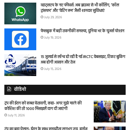
व्हाट्सएप के नए फीचर्स: अब ब्राउजर से भी कॉलिंग, ‘कॉल
ट्रांसफर’ और ‘वेटिंग रूम’ जैसी शानदार सुविधाएं
July 29, 2026
फेसबुक में बड़ी तकनीकी समस्या, दुनिया भर के यूजर्स परेशान
July 19, 2026
15 जुलाई से लॉन्च हो रही है नई IRCTC वेबसाइट, टिकट बुकिंग
अब होगी आसान और तेज
July 15, 2026
वीडियो
ट्रंप की ईरान को सख्त चेतावनी, कहा- अगर मुझे मारने की
कोशिश की तो 1000 मिसाइलें दाग दी जाएंगी
July 11, 2026
ट्रंप का बड़ा ऐलान- ईरान के साथ समझौता लगभग तय, हार्मुज