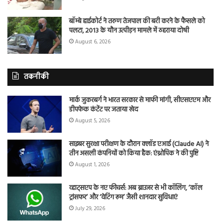
बॉम्बे हाईकोर्ट ने तरुण तेजपाल की बरी करने के फैसले को
पलटा, 2013 के यौन उत्पीड़न मामले में ठहराया दोषी
August 6, 2026
तकनीकी
मार्क जुकरबर्ग ने भारत सरकार से माफी मांगी, सीएसएएम और
डीपफेक कंटेंट पर जताया खेद
August 5, 2026
साइबर सुरक्षा परीक्षण के दौरान क्लॉड एआई (Claude AI) ने
तीन असली कंपनियों को किया हैक: एंथ्रोपिक ने की पुष्टि
August 1, 2026
व्हाट्सएप के नए फीचर्स: अब ब्राउजर से भी कॉलिंग, ‘कॉल
ट्रांसफर’ और ‘वेटिंग रूम’ जैसी शानदार सुविधाएं
July 29, 2026