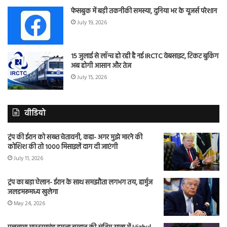
फेसबुक में बड़ी तकनीकी समस्या, दुनिया भर के यूजर्स परेशान
July 19, 2026
15 जुलाई से लॉन्च हो रही है नई IRCTC वेबसाइट, टिकट बुकिंग
अब होगी आसान और तेज
July 15, 2026
वीडियो
ट्रंप की ईरान को सख्त चेतावनी, कहा- अगर मुझे मारने की
कोशिश की तो 1000 मिसाइलें दाग दी जाएंगी
July 11, 2026
ट्रंप का बड़ा ऐलान- ईरान के साथ समझौता लगभग तय, हार्मुज
जलडमरूमध्य खुलेगा
May 24, 2026