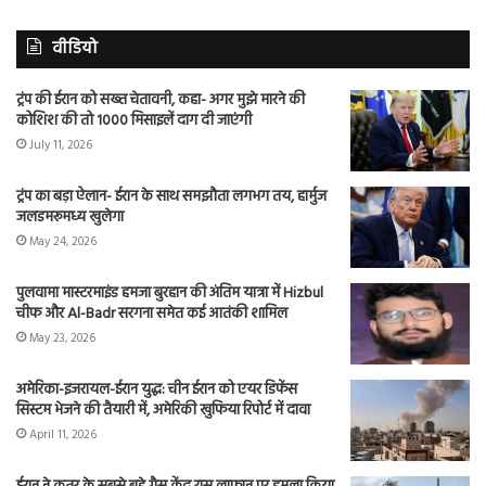
वीडियो
ट्रंप की ईरान को सख्त चेतावनी, कहा- अगर मुझे मारने की
कोशिश की तो 1000 मिसाइलें दाग दी जाएंगी
July 11, 2026
ट्रंप का बड़ा ऐलान- ईरान के साथ समझौता लगभग तय, हार्मुज
जलडमरूमध्य खुलेगा
May 24, 2026
पुलवामा मास्टरमाइंड हमजा बुरहान की अंतिम यात्रा में Hizbul
चीफ और Al-Badr सरगना समेत कई आतंकी शामिल
May 23, 2026
अमेरिका-इजरायल-ईरान युद्ध: चीन ईरान को एयर डिफेंस
सिस्टम भेजने की तैयारी में, अमेरिकी खुफिया रिपोर्ट में दावा
April 11, 2026