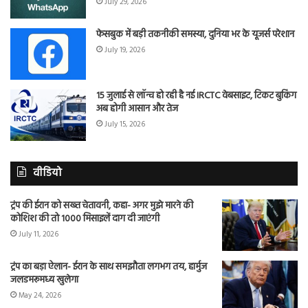
July 29, 2026
फेसबुक में बड़ी तकनीकी समस्या, दुनिया भर के यूजर्स परेशान
July 19, 2026
15 जुलाई से लॉन्च हो रही है नई IRCTC वेबसाइट, टिकट बुकिंग
अब होगी आसान और तेज
July 15, 2026
वीडियो
ट्रंप की ईरान को सख्त चेतावनी, कहा- अगर मुझे मारने की
कोशिश की तो 1000 मिसाइलें दाग दी जाएंगी
July 11, 2026
ट्रंप का बड़ा ऐलान- ईरान के साथ समझौता लगभग तय, हार्मुज
जलडमरूमध्य खुलेगा
May 24, 2026