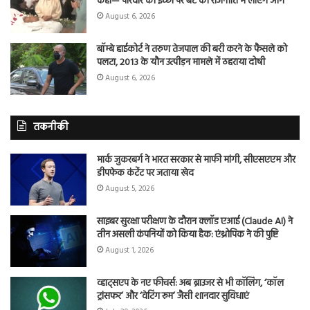
कहा— परिवार की इच्छा पर बेटे को राजनीति में लाएंगे आगे
August 6, 2026
बॉम्बे हाईकोर्ट ने तरुण तेजपाल की बरी करने के फैसले को
पलटा, 2013 के यौन उत्पीड़न मामले में ठहराया दोषी
August 6, 2026
तकनीकी
मार्क जुकरबर्ग ने भारत सरकार से माफी मांगी, सीएसएएम और
डीपफेक कंटेंट पर जताया खेद
August 5, 2026
साइबर सुरक्षा परीक्षण के दौरान क्लॉड एआई (Claude AI) ने
तीन असली कंपनियों को किया हैक: एंथ्रोपिक ने की पुष्टि
August 1, 2026
व्हाट्सएप के नए फीचर्स: अब ब्राउजर से भी कॉलिंग, ‘कॉल
ट्रांसफर’ और ‘वेटिंग रूम’ जैसी शानदार सुविधाएं