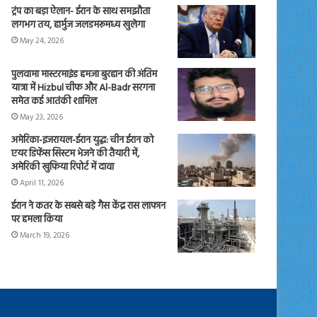
ट्रंप का बड़ा ऐलान- ईरान के साथ समझौता
लगभग तय, हार्मुज जलडमरूमध्य खुलेगा
May 24, 2026
पुलवामा मास्टरमाइंड हमजा बुरहान की अंतिम
यात्रा में Hizbul चीफ और Al-Badr सरगना
समेत कई आतंकी शामिल
May 23, 2026
अमेरिका-इजरायल-ईरान युद्ध: चीन ईरान को
एयर डिफेंस सिस्टम भेजने की तैयारी में,
अमेरिकी खुफिया रिपोर्ट में दावा
April 11, 2026
ईरान ने कतर के सबसे बड़े गैस केंद्र रास लाफान
पर हमला किया
March 19, 2026