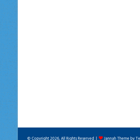
© Copyright 2026, All Rights Reserved |
Jannah Theme by Ti