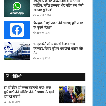
व्हाट्सएप के नए फीचर्स: अब ब्राउजर से भी
कॉलिंग, ‘कॉल ट्रांसफर’ और ‘वेटिंग रूम’ जैसी
शानदार सुविधाएं
July 29, 2026
फेसबुक में बड़ी तकनीकी समस्या, दुनिया भर
के यूजर्स परेशान
July 19, 2026
15 जुलाई से लॉन्च हो रही है नई IRCTC
वेबसाइट, टिकट बुकिंग अब होगी आसान और
तेज
July 15, 2026
वीडियो
ट्रंप की ईरान को सख्त चेतावनी, कहा- अगर
मुझे मारने की कोशिश की तो 1000 मिसाइलें
दाग दी जाएंगी
July 11, 2026