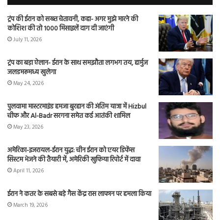
ट्रंप की ईरान को सख्त चेतावनी, कहा- अगर मुझे मारने की
कोशिश की तो 1000 मिसाइलें दाग दी जाएंगी
July 11, 2026
ट्रंप का बड़ा ऐलान- ईरान के साथ समझौता लगभग तय, हार्मुज
जलडमरूमध्य खुलेगा
May 24, 2026
पुलवामा मास्टरमाइंड हमजा बुरहान की अंतिम यात्रा में Hizbul
चीफ और Al-Badr सरगना समेत कई आतंकी शामिल
May 23, 2026
अमेरिका-इजरायल-ईरान युद्ध: चीन ईरान को एयर डिफेंस
सिस्टम भेजने की तैयारी में, अमेरिकी खुफिया रिपोर्ट में दावा
April 11, 2026
ईरान ने कतर के सबसे बड़े गैस केंद्र रास लाफान पर हमला किया
March 19, 2026