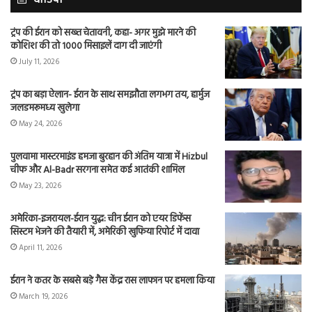
ट्रंप की ईरान को सख्त चेतावनी, कहा- अगर मुझे मारने की
कोशिश की तो 1000 मिसाइलें दाग दी जाएंगी
July 11, 2026
ट्रंप का बड़ा ऐलान- ईरान के साथ समझौता लगभग तय, हार्मुज
जलडमरूमध्य खुलेगा
May 24, 2026
पुलवामा मास्टरमाइंड हमजा बुरहान की अंतिम यात्रा में Hizbul
चीफ और Al-Badr सरगना समेत कई आतंकी शामिल
May 23, 2026
अमेरिका-इजरायल-ईरान युद्ध: चीन ईरान को एयर डिफेंस
सिस्टम भेजने की तैयारी में, अमेरिकी खुफिया रिपोर्ट में दावा
April 11, 2026
ईरान ने कतर के सबसे बड़े गैस केंद्र रास लाफान पर हमला किया
March 19, 2026