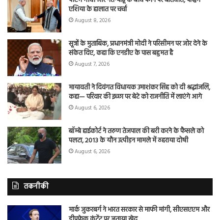
पीएम मोदी और नेतन्याहू के बीच फोन पर बातचीत, पश्चिम
एशिया के हालात पर चर्चा
August 8, 2026
सूत्रों के मुताबिक, प्रधानमंत्री मोदी ने परिसीमन पर जोर देने के
संकेत दिए, कहा कि एनडीए के पास बहुमत है
August 7, 2026
मायावती ने दिवंगत विधायक उमाशंकर सिंह को दी श्रद्धांजलि,
कहा— परिवार की इच्छा पर बेटे को राजनीति में लाएंगे आगे
August 6, 2026
बॉम्बे हाईकोर्ट ने तरुण तेजपाल की बरी करने के फैसले को
पलटा, 2013 के यौन उत्पीड़न मामले में ठहराया दोषी
August 6, 2026
तकनीकी
मार्क जुकरबर्ग ने भारत सरकार से माफी मांगी, सीएसएएम और
डीपफेक कंटेंट पर जताया खेद