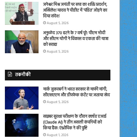
जनेश्वर मिश्र जयंती पर सपा का शक्ति प्रदर्शन,
अखिलेश यादव ने पीडीए में ‘पंडित’ जोड़ने का
दिया संदेश
August 5, 2026
अनुच्छेद 370 हटने के 7 वर्ष पूरे: पीएम मोदी
और सीएम योगी ने विकास व एकता की यात्रा
को सराहा
August 5, 2026
तकनीकी
मार्क जुकरबर्ग ने भारत सरकार से माफी मांगी,
सीएसएएम और डीपफेक कंटेंट पर जताया खेद
August 5, 2026
साइबर सुरक्षा परीक्षण के दौरान क्लॉड एआई
(Claude AI) ने तीन असली कंपनियों को
किया हैक: एंथ्रोपिक ने की पुष्टि
August 1, 2026