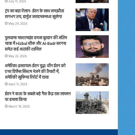
July 11, 2026
ट्रंप का बड़ा ऐलान- ईरान के साथ समझौता
लगभग तय, हार्मुज जलडमरूमध्य खुलेगा
May 24, 2026
पुलवामा मास्टरमाइंड हमजा बुरहान की अंतिम
यात्रा में Hizbul चीफ और Al-Badr सरगना
समेत कई आतंकी शामिल
May 23, 2026
अमेरिका-इजरायल-ईरान युद्ध: चीन ईरान को
एयर डिफेंस सिस्टम भेजने की तैयारी में,
अमेरिकी खुफिया रिपोर्ट में दावा
April 11, 2026
ईरान ने कतर के सबसे बड़े गैस केंद्र रास लाफान
पर हमला किया
March 19, 2026