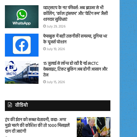
व्हाट्सएप के नए फीचर्स: अब ब्राउजर से भी
कॉलिंग, ‘कॉल ट्रांसफर’ और ‘वेटिंग रूम’ जैसी
शानदार सुविधाएं
July 29, 2026
फेसबुक में बड़ी तकनीकी समस्या, दुनिया भर
के यूजर्स परेशान
July 19, 2026
15 जुलाई से लॉन्च हो रही है नई IRCTC
वेबसाइट, टिकट बुकिंग अब होगी आसान और
तेज
July 15, 2026
वीडियो
ट्रंप की ईरान को सख्त चेतावनी, कहा- अगर
मुझे मारने की कोशिश की तो 1000 मिसाइलें
दाग दी जाएंगी