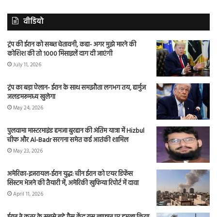
वीडियो
ट्रंप की ईरान को सख्त चेतावनी, कहा- अगर मुझे मारने की
कोशिश की तो 1000 मिसाइलें दाग दी जाएंगी
July 11, 2026
ट्रंप का बड़ा ऐलान- ईरान के साथ समझौता लगभग तय, हार्मुज
जलडमरूमध्य खुलेगा
May 24, 2026
पुलवामा मास्टरमाइंड हमजा बुरहान की अंतिम यात्रा में Hizbul
चीफ और Al-Badr सरगना समेत कई आतंकी शामिल
May 23, 2026
अमेरिका-इजरायल-ईरान युद्ध: चीन ईरान को एयर डिफेंस
सिस्टम भेजने की तैयारी में, अमेरिकी खुफिया रिपोर्ट में दावा
April 11, 2026