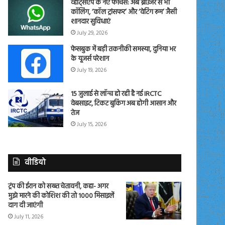
व्हाट्सएप के नए फीचर्स: अब ब्राउजर से भी
कॉलिंग, ‘कॉल ट्रांसफर’ और ‘वेटिंग रूम’ जैसी
शानदार सुविधाएं
July 29, 2026
फेसबुक में बड़ी तकनीकी समस्या, दुनिया भर
के यूजर्स परेशान
July 19, 2026
15 जुलाई से लॉन्च हो रही है नई IRCTC
वेबसाइट, टिकट बुकिंग अब होगी आसान और
तेज
July 15, 2026
वीडियो
ट्रंप की ईरान को सख्त चेतावनी, कहा- अगर
मुझे मारने की कोशिश की तो 1000 मिसाइलें
दाग दी जाएंगी
July 11, 2026