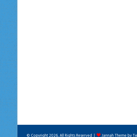
© Copyright 2026, All Rights Reserved |
Jannah Theme by Ti