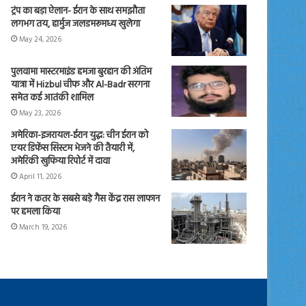
ट्रंप का बड़ा ऐलान- ईरान के साथ समझौता
लगभग तय, हार्मुज जलडमरूमध्य खुलेगा
May 24, 2026
पुलवामा मास्टरमाइंड हमजा बुरहान की अंतिम
यात्रा में Hizbul चीफ और Al-Badr सरगना
समेत कई आतंकी शामिल
May 23, 2026
अमेरिका-इजरायल-ईरान युद्ध: चीन ईरान को
एयर डिफेंस सिस्टम भेजने की तैयारी में,
अमेरिकी खुफिया रिपोर्ट में दावा
April 11, 2026
ईरान ने कतर के सबसे बड़े गैस केंद्र रास लाफान
पर हमला किया
March 19, 2026