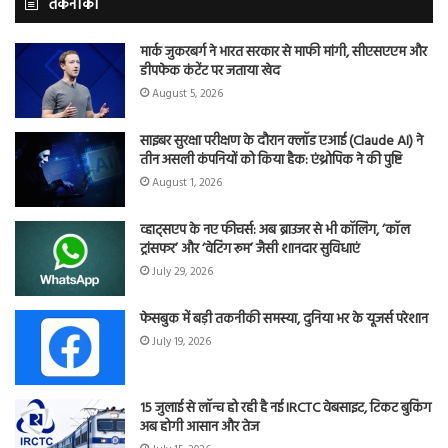
तकनीकी
मार्क जुकरबर्ग ने भारत सरकार से माफी मांगी, सीएसएएम और
डीपफेक कंटेंट पर जताया खेद
August 5, 2026
साइबर सुरक्षा परीक्षण के दौरान क्लॉड एआई (Claude AI) ने
तीन असली कंपनियों को किया हैक: एंथ्रोपिक ने की पुष्टि
August 1, 2026
व्हाट्सएप के नए फीचर्स: अब ब्राउजर से भी कॉलिंग, ‘कॉल
ट्रांसफर’ और ‘वेटिंग रूम’ जैसी शानदार सुविधाएं
July 29, 2026
फेसबुक में बड़ी तकनीकी समस्या, दुनिया भर के यूजर्स परेशान
July 19, 2026
15 जुलाई से लॉन्च हो रही है नई IRCTC वेबसाइट, टिकट बुकिंग
अब होगी आसान और तेज