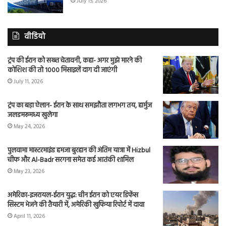
July 15, 2026
वीडियो
ट्रंप की ईरान को सख्त चेतावनी, कहा- अगर मुझे मारने की
कोशिश की तो 1000 मिसाइलें दाग दी जाएंगी
July 11, 2026
ट्रंप का बड़ा ऐलान- ईरान के साथ समझौता लगभग तय, हार्मुज
जलडमरूमध्य खुलेगा
May 24, 2026
पुलवामा मास्टरमाइंड हमजा बुरहान की अंतिम यात्रा में Hizbul
चीफ और Al-Badr सरगना समेत कई आतंकी शामिल
May 23, 2026
अमेरिका-इजरायल-ईरान युद्ध: चीन ईरान को एयर डिफेंस
सिस्टम भेजने की तैयारी में, अमेरिकी खुफिया रिपोर्ट में दावा
April 11, 2026