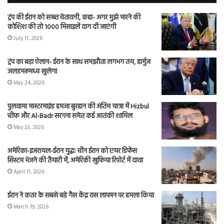
ट्रंप की ईरान को सख्त चेतावनी, कहा- अगर मुझे मारने की
कोशिश की तो 1000 मिसाइलें दाग दी जाएंगी
July 11, 2026
ट्रंप का बड़ा ऐलान- ईरान के साथ समझौता लगभग तय, हार्मुज
जलडमरूमध्य खुलेगा
May 24, 2026
पुलवामा मास्टरमाइंड हमजा बुरहान की अंतिम यात्रा में Hizbul
चीफ और Al-Badr सरगना समेत कई आतंकी शामिल
May 23, 2026
अमेरिका-इजरायल-ईरान युद्ध: चीन ईरान को एयर डिफेंस
सिस्टम भेजने की तैयारी में, अमेरिकी खुफिया रिपोर्ट में दावा
April 11, 2026
ईरान ने कतर के सबसे बड़े गैस केंद्र रास लाफान पर हमला किया
March 19, 2026