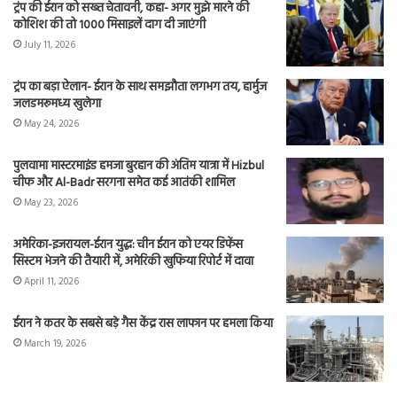
ट्रंप की ईरान को सख्त चेतावनी, कहा- अगर मुझे मारने की
कोशिश की तो 1000 मिसाइलें दाग दी जाएंगी
July 11, 2026
ट्रंप का बड़ा ऐलान- ईरान के साथ समझौता लगभग तय, हार्मुज
जलडमरूमध्य खुलेगा
May 24, 2026
पुलवामा मास्टरमाइंड हमजा बुरहान की अंतिम यात्रा में Hizbul
चीफ और Al-Badr सरगना समेत कई आतंकी शामिल
May 23, 2026
अमेरिका-इजरायल-ईरान युद्ध: चीन ईरान को एयर डिफेंस
सिस्टम भेजने की तैयारी में, अमेरिकी खुफिया रिपोर्ट में दावा
April 11, 2026
ईरान ने कतर के सबसे बड़े गैस केंद्र रास लाफान पर हमला किया
March 19, 2026