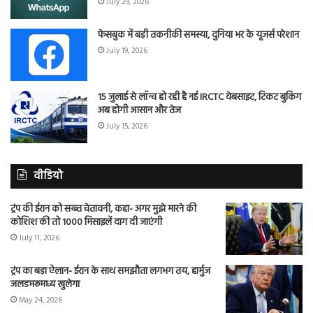
July 29, 2026
फेसबुक में बड़ी तकनीकी समस्या, दुनिया भर के यूजर्स परेशान
July 19, 2026
15 जुलाई से लॉन्च हो रही है नई IRCTC वेबसाइट, टिकट बुकिंग
अब होगी आसान और तेज
July 15, 2026
वीडियो
ट्रंप की ईरान को सख्त चेतावनी, कहा- अगर मुझे मारने की
कोशिश की तो 1000 मिसाइलें दाग दी जाएंगी
July 11, 2026
ट्रंप का बड़ा ऐलान- ईरान के साथ समझौता लगभग तय, हार्मुज
जलडमरूमध्य खुलेगा
May 24, 2026