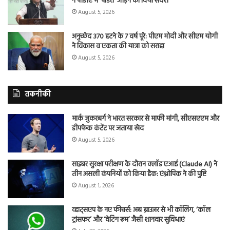
ने पीडीए में ‘पंडित’ जोड़ने का दिया संदेश
August 5, 2026
अनुच्छेद 370 हटने के 7 वर्ष पूरे: पीएम मोदी और सीएम योगी
ने विकास व एकता की यात्रा को सराहा
August 5, 2026
तकनीकी
मार्क जुकरबर्ग ने भारत सरकार से माफी मांगी, सीएसएएम और
डीपफेक कंटेंट पर जताया खेद
August 5, 2026
साइबर सुरक्षा परीक्षण के दौरान क्लॉड एआई (Claude AI) ने
तीन असली कंपनियों को किया हैक: एंथ्रोपिक ने की पुष्टि
August 1, 2026
व्हाट्सएप के नए फीचर्स: अब ब्राउजर से भी कॉलिंग, ‘कॉल
ट्रांसफर’ और ‘वेटिंग रूम’ जैसी शानदार सुविधाएं