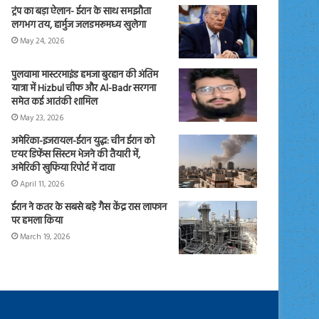
ट्रंप का बड़ा ऐलान- ईरान के साथ समझौता
लगभग तय, हार्मुज जलडमरूमध्य खुलेगा
May 24, 2026
पुलवामा मास्टरमाइंड हमजा बुरहान की अंतिम
यात्रा में Hizbul चीफ और Al-Badr सरगना
समेत कई आतंकी शामिल
May 23, 2026
अमेरिका-इजरायल-ईरान युद्ध: चीन ईरान को
एयर डिफेंस सिस्टम भेजने की तैयारी में,
अमेरिकी खुफिया रिपोर्ट में दावा
April 11, 2026
ईरान ने कतर के सबसे बड़े गैस केंद्र रास लाफान
पर हमला किया
March 19, 2026