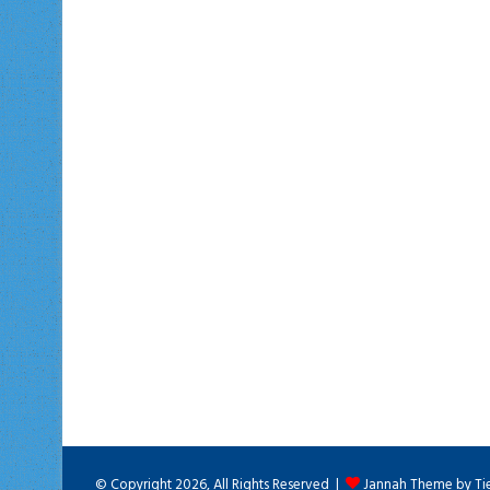
© Copyright 2026, All Rights Reserved |
Jannah Theme by Ti