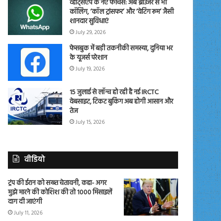
व्हाट्सएप के नए फीचर्स: अब ब्राउजर से भी
कॉलिंग, ‘कॉल ट्रांसफर’ और ‘वेटिंग रूम’ जैसी
शानदार सुविधाएं
July 29, 2026
फेसबुक में बड़ी तकनीकी समस्या, दुनिया भर
के यूजर्स परेशान
July 19, 2026
15 जुलाई से लॉन्च हो रही है नई IRCTC
वेबसाइट, टिकट बुकिंग अब होगी आसान और
तेज
July 15, 2026
वीडियो
ट्रंप की ईरान को सख्त चेतावनी, कहा- अगर
मुझे मारने की कोशिश की तो 1000 मिसाइलें
दाग दी जाएंगी
July 11, 2026