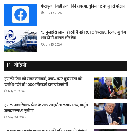
फेसबुक में बड़ी तकनीकी समस्या, दुनिया भर के यूजर्स परेशान
July 19, 2026
15 जुलाई से लॉन्च हो रही है नई IRCTC वेबसाइट, टिकट बुकिंग
अब होगी आसान और तेज
July 15, 2026
वीडियो
ट्रंप की ईरान को सख्त चेतावनी, कहा- अगर मुझे मारने की
कोशिश की तो 1000 मिसाइलें दाग दी जाएंगी
July 11, 2026
ट्रंप का बड़ा ऐलान- ईरान के साथ समझौता लगभग तय, हार्मुज
जलडमरूमध्य खुलेगा
May 24, 2026