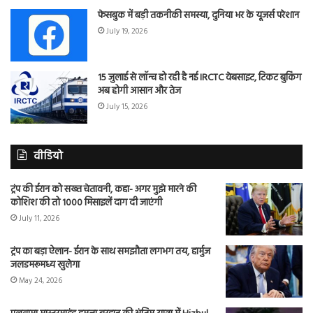
फेसबुक में बड़ी तकनीकी समस्या, दुनिया भर के यूजर्स परेशान
July 19, 2026
15 जुलाई से लॉन्च हो रही है नई IRCTC वेबसाइट, टिकट बुकिंग
अब होगी आसान और तेज
July 15, 2026
वीडियो
ट्रंप की ईरान को सख्त चेतावनी, कहा- अगर मुझे मारने की
कोशिश की तो 1000 मिसाइलें दाग दी जाएंगी
July 11, 2026
ट्रंप का बड़ा ऐलान- ईरान के साथ समझौता लगभग तय, हार्मुज
जलडमरूमध्य खुलेगा
May 24, 2026