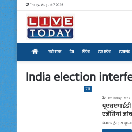
Friday, August 7 2026
Home
बड़ी खबर
देश
विदेश
उत्तर प्रदेश
उत्तराखंड
India election interf
देश
LiveToday Desk
यूएसएआईडी मत
एजेंसियां ​​जां
डोनाल्ड ट्रंप द्वारा 