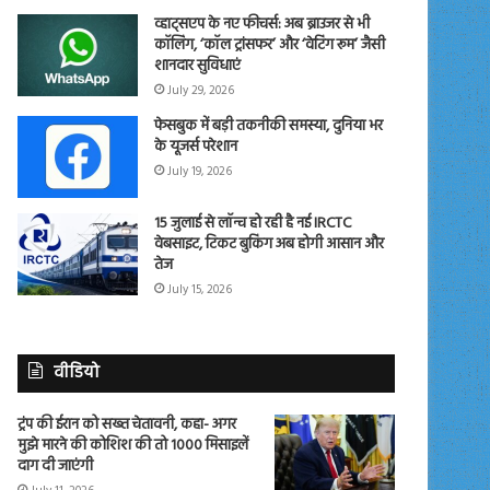
व्हाट्सएप के नए फीचर्स: अब ब्राउजर से भी
कॉलिंग, ‘कॉल ट्रांसफर’ और ‘वेटिंग रूम’ जैसी
शानदार सुविधाएं
July 29, 2026
फेसबुक में बड़ी तकनीकी समस्या, दुनिया भर
के यूजर्स परेशान
July 19, 2026
15 जुलाई से लॉन्च हो रही है नई IRCTC
वेबसाइट, टिकट बुकिंग अब होगी आसान और
तेज
July 15, 2026
वीडियो
ट्रंप की ईरान को सख्त चेतावनी, कहा- अगर
मुझे मारने की कोशिश की तो 1000 मिसाइलें
दाग दी जाएंगी