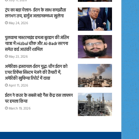
July 11, 2026
ट्रंप का बड़ा ऐलान- ईरान के साथ समझौता
लगभग तय, हार्मुज जलडमरूमध्य खुलेगा
May 24, 2026
पुलवामा मास्टरमाइंड हमजा बुरहान की अंतिम
यात्रा में Hizbul चीफ और Al-Badr सरगना
समेत कई आतंकी शामिल
May 23, 2026
अमेरिका-इजरायल-ईरान युद्ध: चीन ईरान को
एयर डिफेंस सिस्टम भेजने की तैयारी में,
अमेरिकी खुफिया रिपोर्ट में दावा
April 11, 2026
ईरान ने कतर के सबसे बड़े गैस केंद्र रास लाफान
पर हमला किया
March 19, 2026