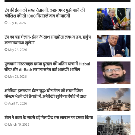
ट्रंप की ईरान को सख्त चेतावनी, कहा- अगर मुझे मारने की
कोशिश की तो 1000 मिसाइलें दाग दी जाएंगी
July 11, 2026
ट्रंप का बड़ा ऐलान- ईरान के साथ समझौता लगभग तय, हार्मुज
जलडमरूमध्य खुलेगा
May 24, 2026
पुलवामा मास्टरमाइंड हमजा बुरहान की अंतिम यात्रा में Hizbul
चीफ और Al-Badr सरगना समेत कई आतंकी शामिल
May 23, 2026
अमेरिका-इजरायल-ईरान युद्ध: चीन ईरान को एयर डिफेंस
सिस्टम भेजने की तैयारी में, अमेरिकी खुफिया रिपोर्ट में दावा
April 11, 2026
ईरान ने कतर के सबसे बड़े गैस केंद्र रास लाफान पर हमला किया
March 19, 2026