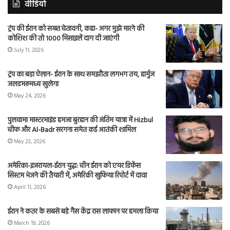
वीडियो
ट्रंप की ईरान को सख्त चेतावनी, कहा- अगर मुझे मारने की
कोशिश की तो 1000 मिसाइलें दाग दी जाएंगी
July 11, 2026
ट्रंप का बड़ा ऐलान- ईरान के साथ समझौता लगभग तय, हार्मुज
जलडमरूमध्य खुलेगा
May 24, 2026
पुलवामा मास्टरमाइंड हमजा बुरहान की अंतिम यात्रा में Hizbul
चीफ और Al-Badr सरगना समेत कई आतंकी शामिल
May 23, 2026
अमेरिका-इजरायल-ईरान युद्ध: चीन ईरान को एयर डिफेंस
सिस्टम भेजने की तैयारी में, अमेरिकी खुफिया रिपोर्ट में दावा
April 11, 2026
ईरान ने कतर के सबसे बड़े गैस केंद्र रास लाफान पर हमला किया
March 19, 2026