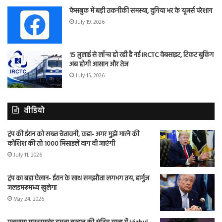
फेसबुक में बड़ी तकनीकी समस्या, दुनिया भर के यूजर्स परेशान
July 19, 2026
15 जुलाई से लॉन्च हो रही है नई IRCTC वेबसाइट, टिकट बुकिंग
अब होगी आसान और तेज
July 15, 2026
वीडियो
ट्रंप की ईरान को सख्त चेतावनी, कहा- अगर मुझे मारने की
कोशिश की तो 1000 मिसाइलें दाग दी जाएंगी
July 11, 2026
ट्रंप का बड़ा ऐलान- ईरान के साथ समझौता लगभग तय, हार्मुज
जलडमरूमध्य खुलेगा
May 24, 2026