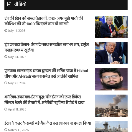
वीडियो
ट्रंप की ईरान को सख्त चेतावनी, कहा- अगर मुझे मारने की
कोशिश की तो 1000 मिसाइलें दाग दी जाएंगी
July 11, 2026
ट्रंप का बड़ा ऐलान- ईरान के साथ समझौता लगभग तय, हार्मुज
जलडमरूमध्य खुलेगा
May 24, 2026
पुलवामा मास्टरमाइंड हमजा बुरहान की अंतिम यात्रा में Hizbul
चीफ और Al-Badr सरगना समेत कई आतंकी शामिल
May 23, 2026
अमेरिका-इजरायल-ईरान युद्ध: चीन ईरान को एयर डिफेंस
सिस्टम भेजने की तैयारी में, अमेरिकी खुफिया रिपोर्ट में दावा
April 11, 2026
ईरान ने कतर के सबसे बड़े गैस केंद्र रास लाफान पर हमला किया
March 19, 2026