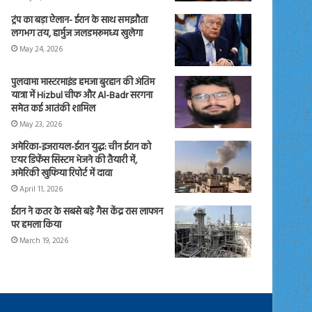
ट्रंप का बड़ा ऐलान- ईरान के साथ समझौता
लगभग तय, हार्मुज जलडमरूमध्य खुलेगा
May 24, 2026
पुलवामा मास्टरमाइंड हमजा बुरहान की अंतिम
यात्रा में Hizbul चीफ और Al-Badr सरगना
समेत कई आतंकी शामिल
May 23, 2026
अमेरिका-इजरायल-ईरान युद्ध: चीन ईरान को
एयर डिफेंस सिस्टम भेजने की तैयारी में,
अमेरिकी खुफिया रिपोर्ट में दावा
April 11, 2026
ईरान ने कतर के सबसे बड़े गैस केंद्र रास लाफान
पर हमला किया
March 19, 2026