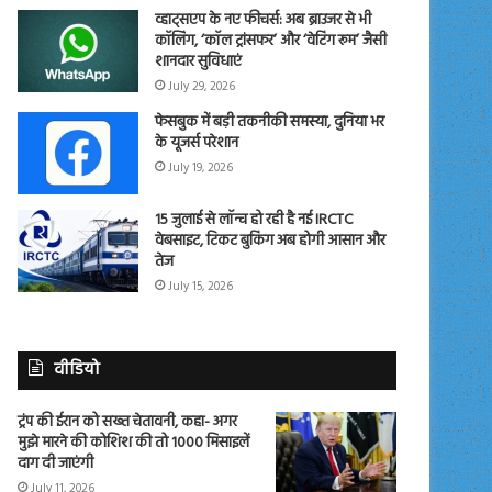
व्हाट्सएप के नए फीचर्स: अब ब्राउजर से भी
कॉलिंग, ‘कॉल ट्रांसफर’ और ‘वेटिंग रूम’ जैसी
शानदार सुविधाएं
July 29, 2026
फेसबुक में बड़ी तकनीकी समस्या, दुनिया भर
के यूजर्स परेशान
July 19, 2026
15 जुलाई से लॉन्च हो रही है नई IRCTC
वेबसाइट, टिकट बुकिंग अब होगी आसान और
तेज
July 15, 2026
वीडियो
ट्रंप की ईरान को सख्त चेतावनी, कहा- अगर
मुझे मारने की कोशिश की तो 1000 मिसाइलें
दाग दी जाएंगी
July 11, 2026