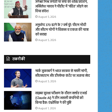
जनेश्वर मिश्र जयंती पर सपा का शक्ति प्रदर्शन,
अखिलेश यादव ने पीडीए में ‘पंडित’ जोड़ने का
दिया संदेश
August 5, 2026
अनुच्छेद 370 हटने के 7 वर्ष पूरे: पीएम मोदी
और सीएम योगी ने विकास व एकता की यात्रा
को सराहा
August 5, 2026
तकनीकी
मार्क जुकरबर्ग ने भारत सरकार से माफी मांगी,
सीएसएएम और डीपफेक कंटेंट पर जताया खेद
August 5, 2026
साइबर सुरक्षा परीक्षण के दौरान क्लॉड एआई
(Claude AI) ने तीन असली कंपनियों को
किया हैक: एंथ्रोपिक ने की पुष्टि
August 1, 2026