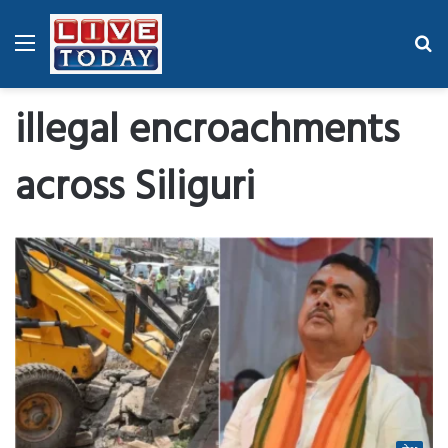
Menu
Se
fo
illegal encroachments
across Siliguri