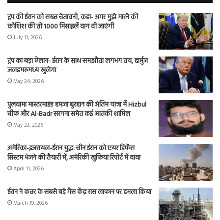
ट्रंप की ईरान को सख्त चेतावनी, कहा- अगर मुझे मारने की
कोशिश की तो 1000 मिसाइलें दाग दी जाएंगी
July 11, 2026
ट्रंप का बड़ा ऐलान- ईरान के साथ समझौता लगभग तय, हार्मुज
जलडमरूमध्य खुलेगा
May 24, 2026
पुलवामा मास्टरमाइंड हमजा बुरहान की अंतिम यात्रा में Hizbul
चीफ और Al-Badr सरगना समेत कई आतंकी शामिल
May 23, 2026
अमेरिका-इजरायल-ईरान युद्ध: चीन ईरान को एयर डिफेंस
सिस्टम भेजने की तैयारी में, अमेरिकी खुफिया रिपोर्ट में दावा
April 11, 2026
ईरान ने कतर के सबसे बड़े गैस केंद्र रास लाफान पर हमला किया
March 19, 2026