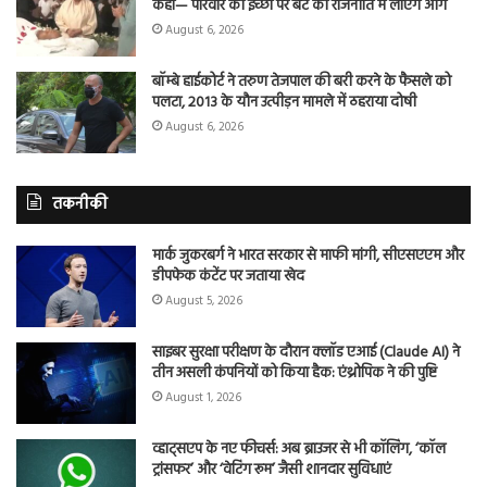
कहा— परिवार की इच्छा पर बेटे को राजनीति में लाएंगे आगे
August 6, 2026
बॉम्बे हाईकोर्ट ने तरुण तेजपाल की बरी करने के फैसले को
पलटा, 2013 के यौन उत्पीड़न मामले में ठहराया दोषी
August 6, 2026
तकनीकी
मार्क जुकरबर्ग ने भारत सरकार से माफी मांगी, सीएसएएम और
डीपफेक कंटेंट पर जताया खेद
August 5, 2026
साइबर सुरक्षा परीक्षण के दौरान क्लॉड एआई (Claude AI) ने
तीन असली कंपनियों को किया हैक: एंथ्रोपिक ने की पुष्टि
August 1, 2026
व्हाट्सएप के नए फीचर्स: अब ब्राउजर से भी कॉलिंग, ‘कॉल
ट्रांसफर’ और ‘वेटिंग रूम’ जैसी शानदार सुविधाएं