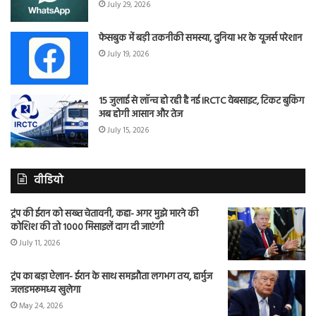
July 29, 2026
फेसबुक में बड़ी तकनीकी समस्या, दुनिया भर के यूजर्स परेशान
July 19, 2026
15 जुलाई से लॉन्च हो रही है नई IRCTC वेबसाइट, टिकट बुकिंग
अब होगी आसान और तेज
July 15, 2026
वीडियो
ट्रंप की ईरान को सख्त चेतावनी, कहा- अगर मुझे मारने की
कोशिश की तो 1000 मिसाइलें दाग दी जाएंगी
July 11, 2026
ट्रंप का बड़ा ऐलान- ईरान के साथ समझौता लगभग तय, हार्मुज
जलडमरूमध्य खुलेगा
May 24, 2026