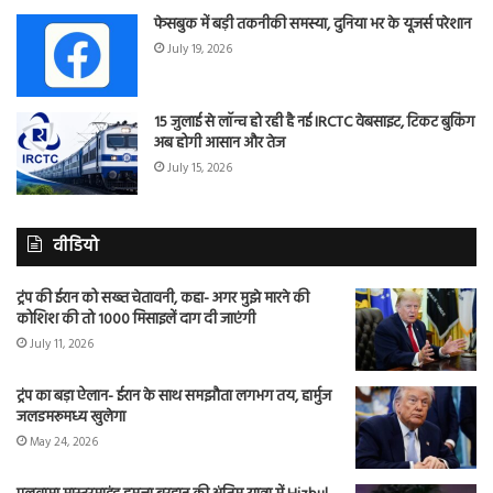
फेसबुक में बड़ी तकनीकी समस्या, दुनिया भर के यूजर्स परेशान
July 19, 2026
15 जुलाई से लॉन्च हो रही है नई IRCTC वेबसाइट, टिकट बुकिंग
अब होगी आसान और तेज
July 15, 2026
वीडियो
ट्रंप की ईरान को सख्त चेतावनी, कहा- अगर मुझे मारने की
कोशिश की तो 1000 मिसाइलें दाग दी जाएंगी
July 11, 2026
ट्रंप का बड़ा ऐलान- ईरान के साथ समझौता लगभग तय, हार्मुज
जलडमरूमध्य खुलेगा
May 24, 2026