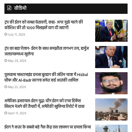
वीडियो
ट्रंप की ईरान को सख्त चेतावनी, कहा- अगर मुझे मारने की
कोशिश की तो 1000 मिसाइलें दाग दी जाएंगी
July 11, 2026
ट्रंप का बड़ा ऐलान- ईरान के साथ समझौता लगभग तय, हार्मुज
जलडमरूमध्य खुलेगा
May 24, 2026
पुलवामा मास्टरमाइंड हमजा बुरहान की अंतिम यात्रा में Hizbul
चीफ और Al-Badr सरगना समेत कई आतंकी शामिल
May 23, 2026
अमेरिका-इजरायल-ईरान युद्ध: चीन ईरान को एयर डिफेंस
सिस्टम भेजने की तैयारी में, अमेरिकी खुफिया रिपोर्ट में दावा
April 11, 2026
ईरान ने कतर के सबसे बड़े गैस केंद्र रास लाफान पर हमला किया