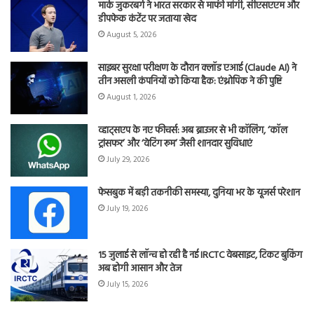
मार्क जुकरबर्ग ने भारत सरकार से माफी मांगी, सीएसएएम और
डीपफेक कंटेंट पर जताया खेद
August 5, 2026
साइबर सुरक्षा परीक्षण के दौरान क्लॉड एआई (Claude AI) ने
तीन असली कंपनियों को किया हैक: एंथ्रोपिक ने की पुष्टि
August 1, 2026
व्हाट्सएप के नए फीचर्स: अब ब्राउजर से भी कॉलिंग, ‘कॉल
ट्रांसफर’ और ‘वेटिंग रूम’ जैसी शानदार सुविधाएं
July 29, 2026
फेसबुक में बड़ी तकनीकी समस्या, दुनिया भर के यूजर्स परेशान
July 19, 2026
15 जुलाई से लॉन्च हो रही है नई IRCTC वेबसाइट, टिकट बुकिंग
अब होगी आसान और तेज
July 15, 2026